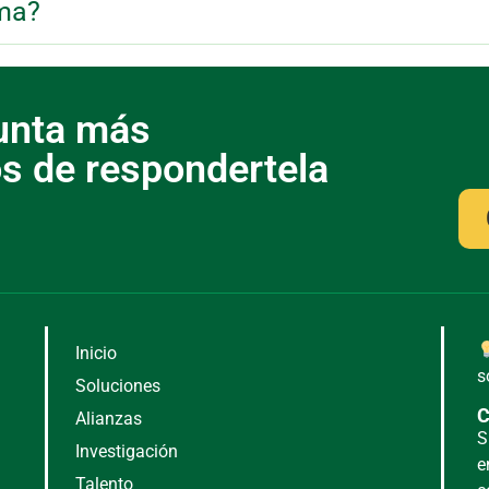
rma?
gunta más
 de respondertela​
Inicio
s
Soluciones
C
Alianzas
S
Investigación
e
Talento