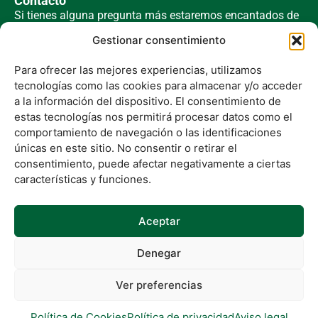
Contacto
Si tienes alguna pregunta más estaremos encantados de
respondértela. Si quieres trabajar con nosotros, accede
Gestionar consentimiento
aquí
.
Para ofrecer las mejores experiencias, utilizamos
tecnologías como las cookies para almacenar y/o acceder
a la información del dispositivo. El consentimiento de
Números
estas tecnologías nos permitirá procesar datos como el
+34 915 472 606
comportamiento de navegación o las identificaciones
+34 672 049 796
únicas en este sitio. No consentir o retirar el
consentimiento, puede afectar negativamente a ciertas
características y funciones.
Aceptar
Aviso Legal
|
Política de Privacidad
|
Política de Cookies
|
Política de Calidad y Seguridad de la Información
|
Denegar
Política de Privacidad para Candidatos
Iniciar sesión
|
Cerrar sesión
Ver preferencias
© 2026 UGROUND. Todos los derechos reservados.
Política de Cookies
Política de privacidad
Aviso legal