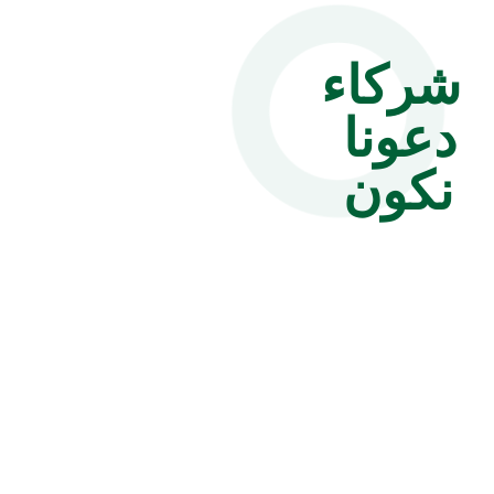
شركاء
دعونا
نكون